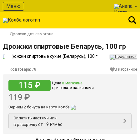
Меню
Анапа
Дрожжи для самогона
Дрожжи спиртовые Беларусь, 100 гр
Код товара:
78
В избранное
115 ₽
Цена
в магазине
при оплате наличными
119 ₽
Вернем 2 бонуса на карту Колба
Оплатить частями или
от 19 ₽/мес
в рассрочку
Авторизуйтесь
,
чтобы снизить цену