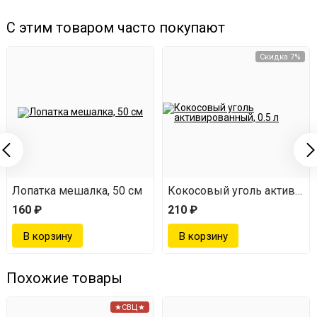
Добавляем дрожжи в ёмкость (смесь должна быть
С этим товаром часто покупают
температурой 27 градусов);
Скидка 7%
При брожении поддерживаем идеальную
температуру в 20-30 градусов.
ОБРАТИТЕ ВНИМАНИЕ:
время брожения будет
варьироваться от контроля температуры во время
брожения.
Дрожжи использовать строго по инструкции!
Лопатка мешалка, 50 см
Кокосовый уголь активиров
160 ₽
210 ₽
Похожие товары
★СВЦ★