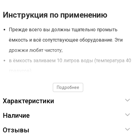
Инструкция по применению
Прежде всего вы должны тщательно промыть
ёмкость и всё сопутствующее оборудование. Эти
дрожжи любят чистоту;
в ёмкость заливаем 10 литров воды (температура 40
градусов);
Растворяем 6 килограмм сахара, чтобы получить 14%
Подробнее
брагу (время брожения 2 суток). Либо растворяем 8
Характеристики
килограмм сахара, чтобы получить 20 градусную
брагу (время брожения 120 часов);
Наличие
Доливаем воду в бродильную ёмкость (общий объем
Отзывы
должен составить 25 литров);