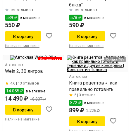
блюд"
нет отзывов
нет отзывов
539 ₽
578 ₽
в магазине
в магазине
550 ₽
590 ₽
Наличие в магазине
Наличие в магазине
Распродажа
Скидка 48%
Автоклав
Wein 2, 30 литров
Автоклав
Книга рецептов «: как
4.6 |
13 отзывов
правильно готовить
14 055 ₽
в магазине
5 |
3 отзыва
тушенку и другие
14 490 ₽
18 837 ₽
консервы»
872 ₽
в магазине
899 ₽
1 726 ₽
Наличие в магазине