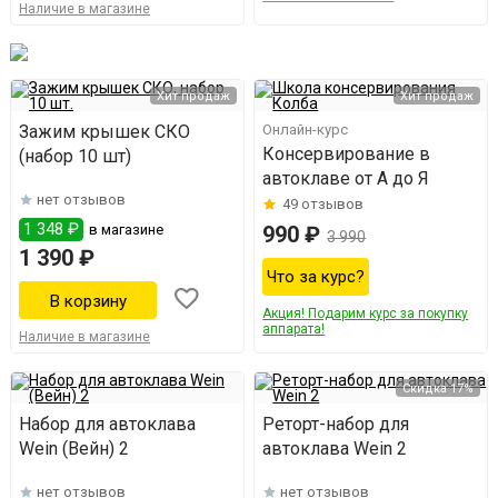
Наличие в магазине
Хит продаж
Хит продаж
Зажим крышек СКО
Онлайн-курс
Консервирование в
(набор 10 шт)
автоклаве от А до Я
нет отзывов
49
отзывов
1 348 ₽
в магазине
990 ₽
3 990
1 390 ₽
Что за курс?
Акция! Подарим курс за покупку
аппарата!
Наличие в магазине
Скидка 17%
Набор для автоклава
Реторт-набор для
Wein (Вейн) 2
автоклава Wein 2
нет отзывов
нет отзывов