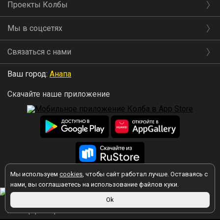
Проекты Колбы
Мы в соцсетях
Связаться с нами
Ваш город:
Анапа
Скачайте наше приложение
Мы используем
cookies
, чтобы сайт работал лучше. Оставаясь с
2026 © Колба
нами, вы соглашаетесь на использование файлов куки.
Ok
Вы принимаете условия политики в отношении обработки
персональных данных
каждый раз, когда оставляете свои данные в
любой форме обратной связи на сайте kolba.ru.