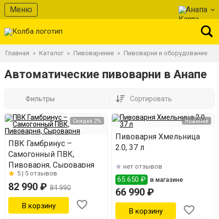
Меню
Анапа
Главная
Каталог
Пивоварение
Пивоварни и оборудование
»
»
»
Автоматические пивоварни в Анапе
Фильтры
Сортировать
Скидка 2%
Новинка
Пивоварня Хмельница
ПВК Гамбринус –
2.0, 37 л
Самогонный ПВК,
Пивоварня, Сыроварня
нет отзывов
5 |
5 отзывов
65 650 ₽
в магазине
82 990 ₽
84 990
66 990 ₽