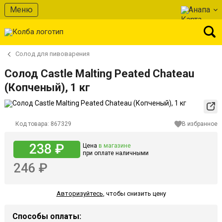
Меню
Анапа
Солод для пивоварения
Солод Castle Malting Peated Chateau
(Копченый), 1 кг
Код товара:
867329
В избранное
238 ₽
Цена
в магазине
при оплате наличными
246 ₽
Авторизуйтесь
,
чтобы снизить цену
Способы оплаты: