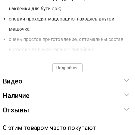
наклейки для бутылок;
специи проходят мацерацию, находясь внутри
мешочка;
очень простое приготовление, оптимальны состав
ингредиентов уже заранее подобран;
мешок выполнен из материалов, никак не
Подробнее
контактирующих с окружающей средой. Пригоден
Видео
для пищевой промышленности.
Наличие
Как готовить напиток?
Отзывы
Пересыпаем ингредиенты из набора в в фильтр-
мешок, плотно завязываем, погружаем в ёмкость
С этим товаром часто покупают
для настаивания.