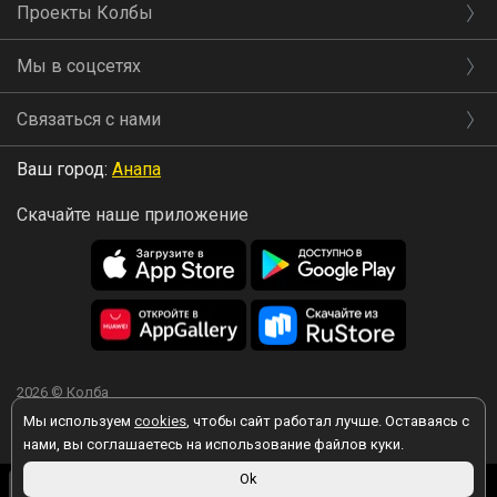
Проекты Колбы
Мы в соцсетях
Связаться с нами
Ваш город:
Анапа
Скачайте наше приложение
2026 © Колба
Мы используем
cookies
, чтобы сайт работал лучше. Оставаясь с
нами, вы соглашаетесь на использование файлов куки.
Вы принимаете условия политики в отношении обработки
239 ₽
Ok
персональных данных
каждый раз, когда оставляете свои данные в
В корзину