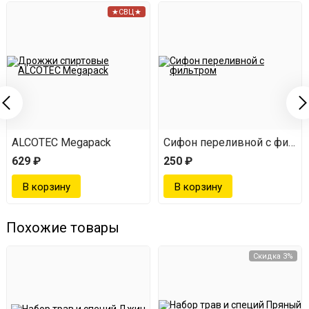
★СВЦ★
Заливаем литром качественного 40-градусного
самогона или водки.
Настаиваем в темном месте 14 дней.
Из ёмкости достаем мешок с ингредиентами,
отжимаем его.
Теперь варим сироп. Рассчитываем: 400 г
ALCOTEC Megapack
Сифон переливной с фильт
629 ₽
250 ₽
декстрозы или сахара на 1 000 мл воды.
Остужаем сироп и смешиваем с ранее
настоявшимся напитком.
Похожие товары
Разливаем готовый продукт по бутылкам, даём
отдохнуть 3-5 дней.
Скидка 3%
Наслаждаемся напитком ;)