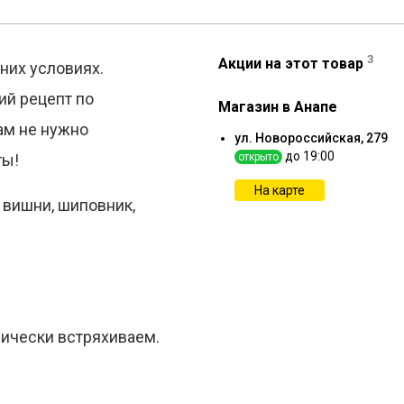
3
Акции на этот товар
них условиях.
ий рецепт по
Магазин в Анапе
ам не нужно
ул. Новороссийская, 279
до 19:00
ты!
открыто
На карте
 вишни, шиповник,
дически встряхиваем.