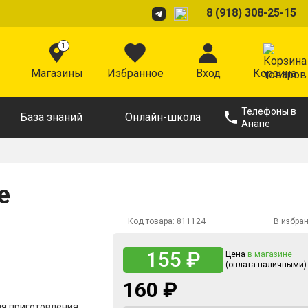
8 (918) 308-25-15
1
Магазины
Избранное
Вход
Корзина
Телефоны в
База знаний
Онлайн-школа
Анапе
е
Код товара:
811124
В избра
155 ₽
Цена
в магазине
(оплата наличными)
160 ₽
ля приготовления