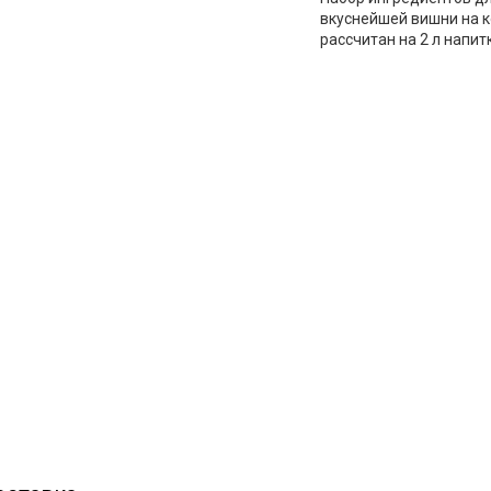
вкуснейшей вишни на к
рассчитан на 2 л напит