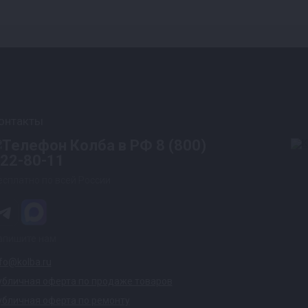
онтакты
8 (800)
22-80-11
есплатно по всей России
апишите нам
nfo@kolba.ru
убличная оферта по продаже товаров
убличная оферта по ремонту