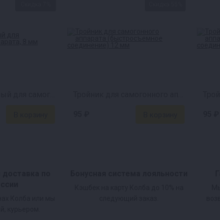
Скидка 7%
Скидка 55%
Тройник латунный для самогонного аппарата, 8 мм
Тройник для самогонного аппарата (быстросъем) 12 мм
95 ₽
95 ₽
и доставка по
Бонусная система лояльности
Г
оссии
Кэшбек на карту Колба до 10% на
Мы
нах Колба или мы
следующий заказ.
воз
й, курьером.