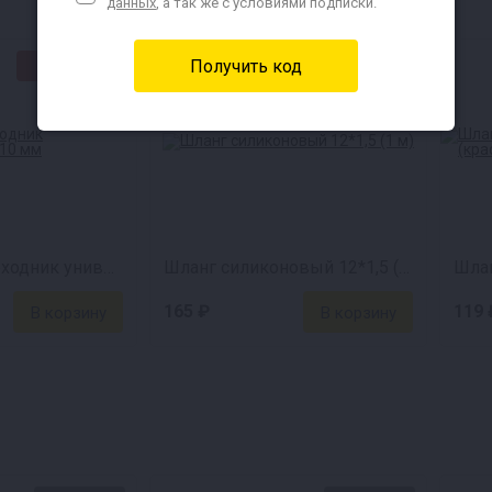
данных
, а так же с условиями подписки.
★СВЦ★
★СВЦ★
Дивертор-переходник универсальный, 10 мм
Шланг силиконовый 12*1,5 (1 м)
165 ₽
119 