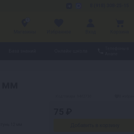
8 (918) 308-25-15
1
Магазины
Избранное
Вход
Корзина
Телефоны в
База знаний
Онлайн-школа
Анапе
2 мм
Код товара:
9402730
В избра
75 ₽
тунь 12 мм
Добавить в корзину