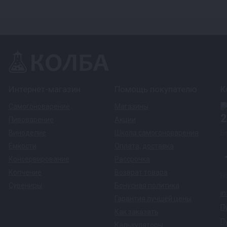
Интернет-магазин
Помощь покупателю
К
Самогоноварение
Магазины
2
Пивоварение
Акции
Виноделие
Школа самогоноварения
Б
Емкости
Оплата
,
доставка
Консервирование
Рассрочка
Копчение
Возврат товара
Н
Сувениры
Бонусная политика
i
Гарантия лучшей цены
П
Как заказать
П
Калькуляторы