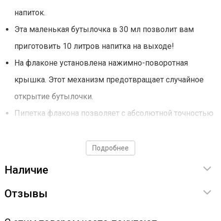
напиток.
Эта маленькая бутылочка в 30 мл позволит вам
приготовить 10 литров напитка на выходе!
На флаконе установлена нажимно-поворотная
крышка. Этот механизм предотвращает случайное
открытие бутылочки.
Пипетка флакона позволяет с абсолютной точностью
дозировать эссенцию.
Очень простое и быстрое приготовление напитка.
Подробнее
Наличие
Способ применения
Отзывы
Содержимое флакона добавить в самогон или
водку крепостью 40-45 градусов, а затем