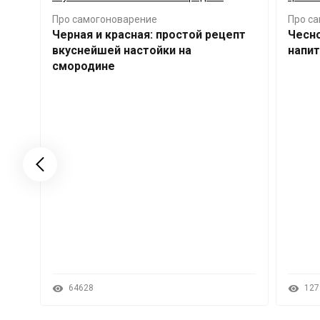
Про самогоноварение
Про с
Черная и красная: простой рецепт
Чесно
вкуснейшей настойки на
напит
смородине
64628
127