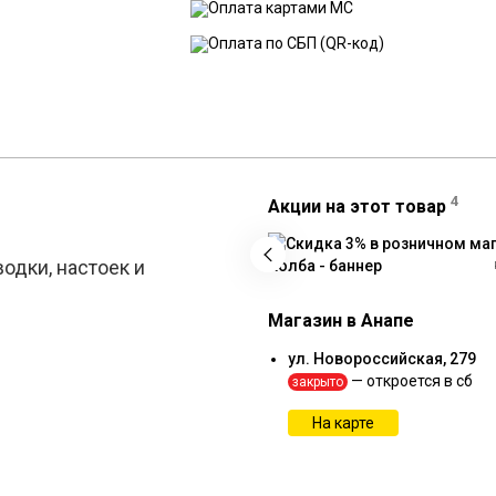
4
Акции на этот товар
одки, настоек и
Магазин в Анапе
ул. Новороссийская, 279
— откроется в сб
закрыто
На карте