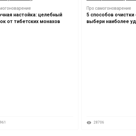
амогоноварение
Про самогоноварение
чная настойка: целебный
5 способов очистки
ок от тибетских монахов
выбери наиболее у
961
28706