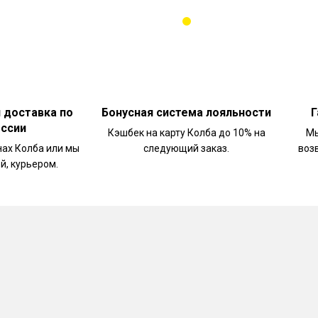
и доставка по
Бонусная система лояльности
Г
оссии
Кэшбек на карту Колба до 10% на
Мы
нах Колба или мы
следующий заказ.
воз
й, курьером.